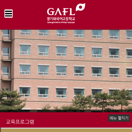
Home
교육프로그램
방과후 활동
GAPT
>
>
>
메뉴 펼치기
교육프로그램
학사일정
교육 편제표
국내 교육과정
국제 교육과정