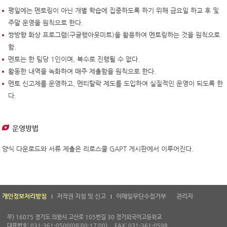
평일에는 멘토링이 아닌 개별 학습에 집중하도록 하기 위해 금요일 하교 후 및
주말 운영을 원칙으로 한다.
쌍방향 화상 프로그램(구글행아웃미트)을 활용하여 멘토링하는 것을 원칙으로
함.
멘토는 한 팀당 1인이며, 복수로 진행될 수 없다.
활동한 내역을 녹화하여 매주 제출함을 원칙으로 한다.
멘토 신고제를 운영하고, 멘티탈락 제도를 도입하여 실질적인 운영이 되도록 한
다.
운영방법
양식 다운로드와 서류 제출은 리로스쿨 GAPT 게시판에서 이루어진다.
개인정보처리방침
저작권 지침 및 신고
이메일무단수집거부
관리자
우) 16075 경기도 의왕시 고산로 105번길 30 경기외국어고등학교
대표번호: 031-361-0500(08:00-17:00)
FAX: 031-361-0598