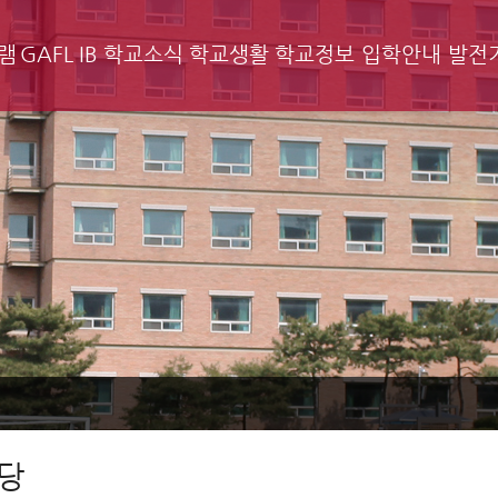
램
GAFL IB
학교소식
학교생활
학교정보
입학안내
발전
당