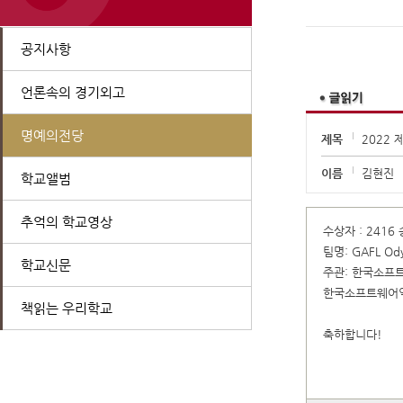
공지사항
언론속의 경기외고
명예의전당
제목
2022
이름
김현진
학교앨범
추억의 학교영상
수상자 : 2416
팀명: GAFL Ody
학교신문
주관: 한국소프
한국소프트웨어
책읽는 우리학교
축하합니다!