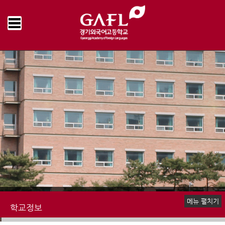
Home
학교정보
수익자부담경비 집행내역
>
>
메뉴 펼치기
학교정보
예·결산 현황
업무추진비 집행내역
물품 및 공사계약
수익자부담경비 집행내역
감사결과
학교발전기금 집행내역
기타