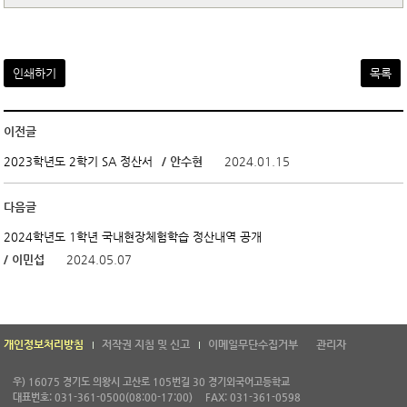
인쇄하기
목록
이전글
/ 안수현
2024.01.15
2023학년도 2학기 SA 정산서
다음글
2024학년도 1학년 국내현장체험학습 정산내역 공개
/ 이민섭
2024.05.07
개인정보처리방침
저작권 지침 및 신고
이메일무단수집거부
관리자
우) 16075 경기도 의왕시 고산로 105번길 30 경기외국어고등학교
대표번호: 031-361-0500(08:00-17:00)
FAX: 031-361-0598