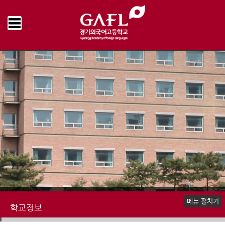
Home
학교정보
수익자부담경비 집행내역
>
>
메뉴 펼치기
학교정보
예·결산 현황
업무추진비 집행내역
물품 및 공사계약
수익자부담경비 집행내역
감사결과
학교발전기금 집행내역
기타