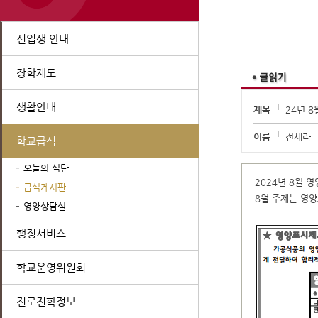
신입생 안내
장학제도
생활안내
제목
24년 
이름
전세라
학교급식
오늘의 식단
2024년 8월 
급식게시판
8월 주제는 영
영양상담실
행정서비스
학교운영위원회
진로진학정보