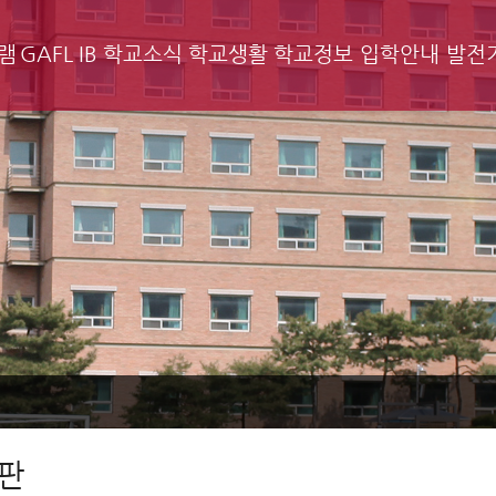
램
GAFL IB
학교소식
학교생활
학교정보
입학안내
발전
판