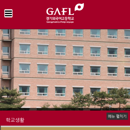
Home
학교생활
학교운영위원회
운영게시판
>
>
>
메뉴 펼치기
학교생활
신입생 안내
장학제도
생활안내
학교급식
행정서비스